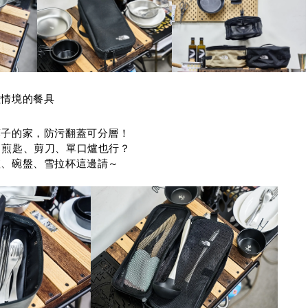
種情境的餐具
筷子的家，防污翻蓋可分層！
、煎匙、剪刀、單口爐也行？
爐、碗盤、雪拉杯這邊請～