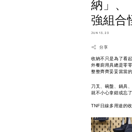
納」、
強組合
JUN 13, 23
分享
收納不只是為了看
外餐廚用具總是零
整整齊齊妥妥當當
刀叉、碗盤、鍋具
就不小心拿錯或忘
TNF日線多用途的