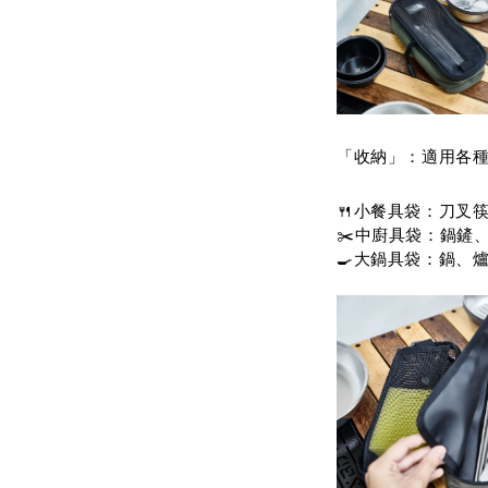
「收納」：適用各
🍴小餐具袋：刀叉
✂️中廚具袋：鍋鏟
🍳大鍋具袋：鍋、