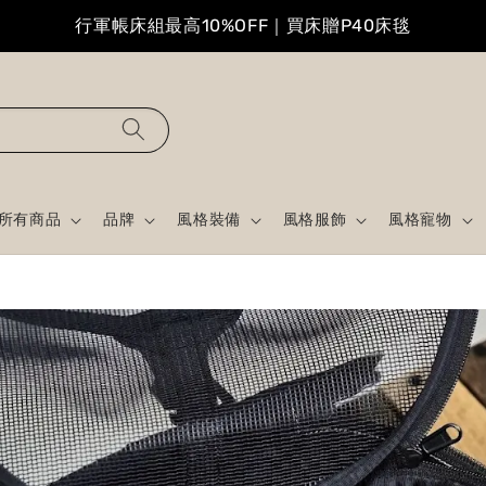
行軍帳床組最高10%OFF｜買床贈P40床毯
所有商品
品牌
風格裝備
風格服飾
風格寵物