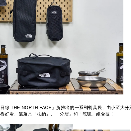
線 THE NORTH FACE」所推出的一系列餐具袋，由小至大
長得好看、還兼具「收納」、「分層」和「晾曬」組合技！