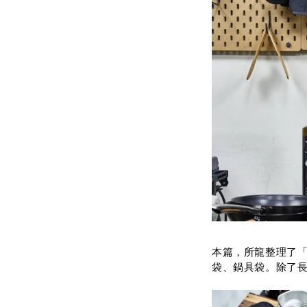
本篇，所龍整理了「日
袋、鍋具袋。除了