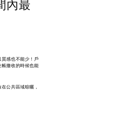
間內最
且質感也不能少！戶
乾帳撤收的時候也能
放在公共區域晾曬，