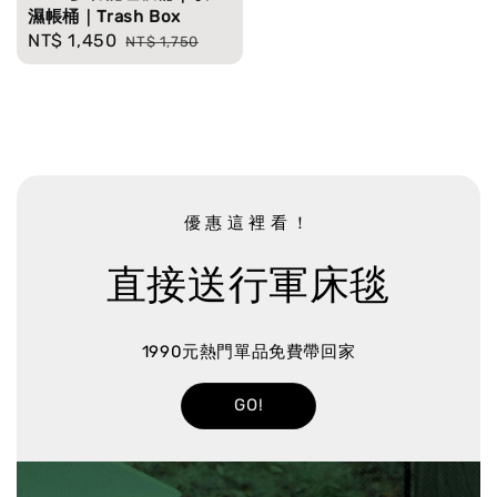
濕帳桶｜Trash Box
Sale
NT$ 1,450
Regular
NT$ 1,750
price
price
優惠這裡看！
直接送行軍床毯
1990元熱門單品免費帶回家
GO!