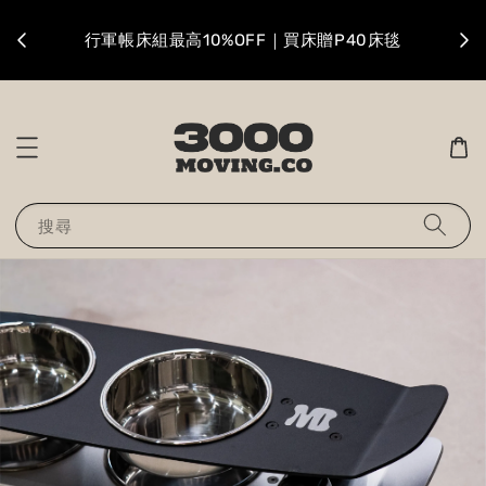
升級
行軍帳床組最高10%OFF｜買床贈P40床毯
搜尋