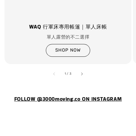
WAQ 行軍床專用帳篷｜單人床帳
單人露營的不二選擇
SHOP NOW
accessibility.of
1
/
3
FOLLOW @3000moving.co ON INSTAGRAM