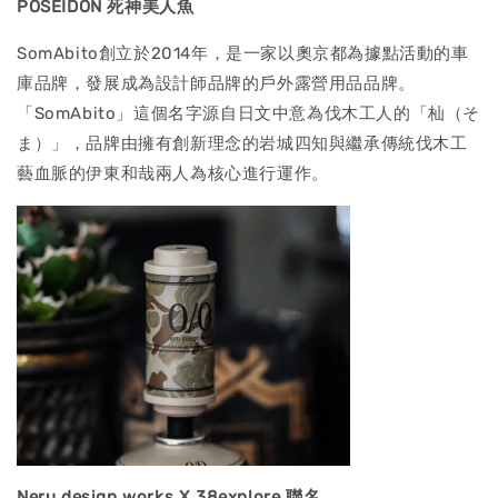
POSEIDON 死神美人魚
SomAbito創立於2014年，是一家以奧京都為據點活動的車
庫品牌，發展成為設計師品牌的戶外露營用品品牌。
「SomAbito」這個名字源自日文中意為伐木工人的「杣（そ
ま）」，品牌由擁有創新理念的岩城四知與繼承傳統伐木工
藝血脈的伊東和哉兩人為核心進行運作。
Neru design works X 38explore 聯名