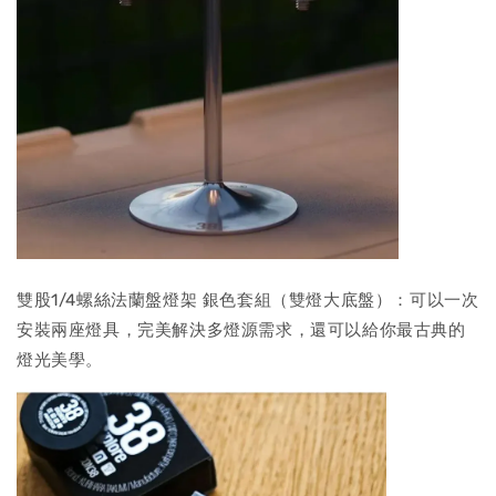
雙股1/4螺絲法蘭盤燈架 銀色套組（雙燈大底盤）：可以一次
安裝兩座燈具，完美解決多燈源需求，還可以給你最古典的
燈光美學。