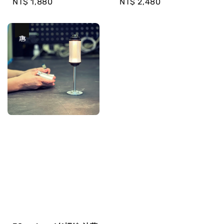
Regular
NT$ 1,880
Regular
NT$ 2,480
price
price
優惠