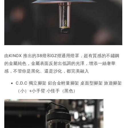
由KINOX 推出的38燈和GZ燈通用燈罩，超有質感的不鏽鋼
的金屬純色，金屬表面反射出低調的光澤，增添一絲奢華
感，不管你是黑化、還是沙化，都完美融入
C.D.C 獨立腳架 鋁合金輕量腳架 桌面型腳架 旅遊腳架
（小）+小手臂 小怪手（黑色）