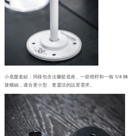
小底盤套組：同樣包含法蘭籃底座、一節燈桿和一個 1/4 轉
接螺絲，適合更小型、更靈活的設置需求。