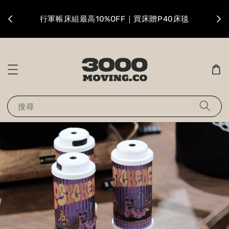
升級
行軍帳床組最高10%OFF｜買床贈P40床毯
搜尋