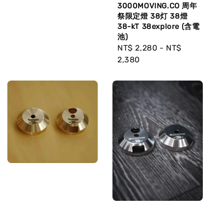
3000MOVING.CO 周年
祭限定燈 38灯 38燈
38-kT 38explore (含電
池)
Regular
NT$ 2,280
-
NT$
price
2,380