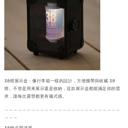
38燈展示盒：像行李箱一樣的設計，方便攜帶與收藏 38
燈。不管是用來展示還是收納，這款展示盒都能滿足你的需
求，讓每次露營都更有儀式感。
＿＿＿＿＿＿＿＿＿＿＿＿＿＿＿＿＿＿＿＿＿＿＿＿＿＿
＿＿＿
38燈必買清單