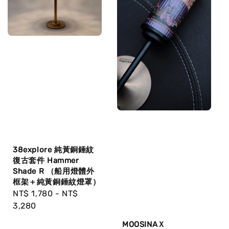
38explore 純黃銅錘紋
復古套件 Hammer
Shade R （船用燈體外
框架＋純黃銅錘紋燈罩）
Regular
NT$ 1,780
-
NT$
price
3,280
MOOSINAＸ