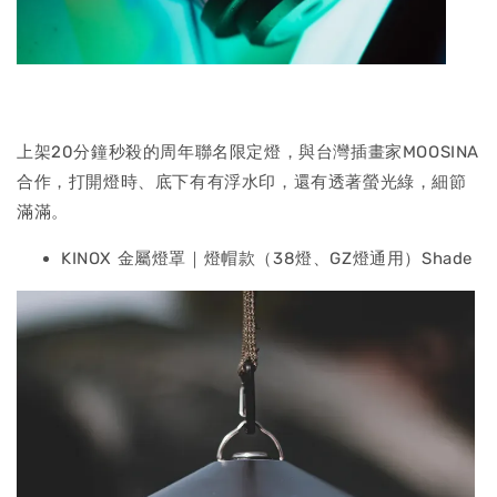
上架20分鐘秒殺的周年聯名限定燈，與台灣插畫家MOOSINA
合作，打開燈時、底下有有浮水印，還有透著螢光綠，細節
滿滿。
KINOX 金屬燈罩｜燈帽款（38燈、GZ燈通用）Shade