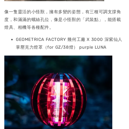
像一隻靈活的小怪獸，擁有多變的姿態，有三種可調支撐角
度，和滿滿的螺絲孔位，像是小怪獸的「武裝點」，能搭載
燈具、相機等各種配件。
GEOMETRICA FACTORY 幾何工廠 X 3000 深紫仙人
掌壓克力燈罩（for GZ/38燈） purple LUNA