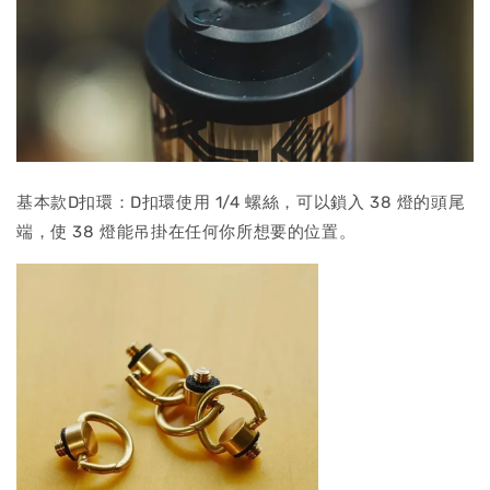
基本款D扣環：D扣環使用 1/4 螺絲，可以鎖入 38 燈的頭尾
端，使 38 燈能吊掛在任何你所想要的位置。