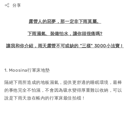
分享
露營人的惡夢，那一定非下雨莫屬。
下雨濕氣、裝備怕水，讓你頭很痛嗎?
讓我和你介紹，雨天露營不可或缺的
"三
樣" 3000小法寶 !
1. Moosina行軍床地墊
隔絕下雨所造成的地板濕氣，提供更舒適的睡眠環境，最棒
的事他完全不怕濕，不會因為吸水變得厚重難以收納，可以
說是下雨天放在帳內的行軍床最佳拍檔！