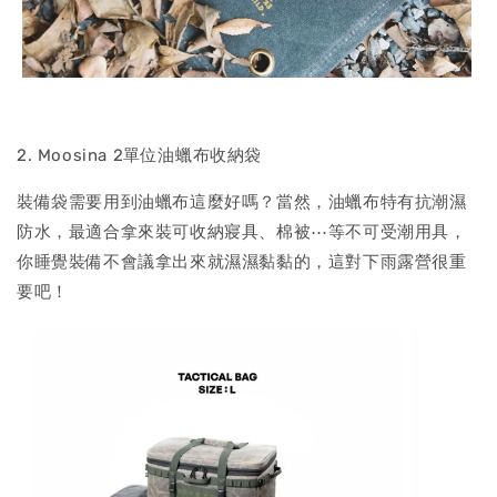
2. Moosina 2單位油蠟布收納袋
裝備袋需要用到油蠟布這麼好嗎？當然，油蠟布特有抗潮濕
防水，最適合拿來裝可收納寢具、棉被⋯等不可受潮用具，
你睡覺裝備不會議拿出來就濕濕黏黏的，這對下雨露營很重
要吧！