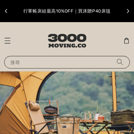
升級
行軍帳床組最高10%OFF｜買床贈P40床毯
搜尋