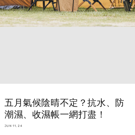
五月氣候陰晴不定？抗水、防
潮濕、收濕帳一網打盡！
JUN 11, 24