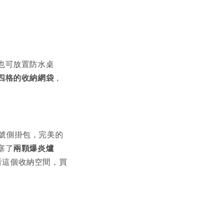
也可放置防水桌
四格的收納網袋
，
的s號側掛包，完美的
塞了
兩顆爆炎爐
看這個收納空間，買