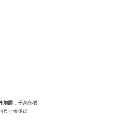
外加購
，千萬部要
的尺寸會多出