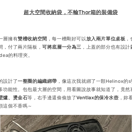
超大空間收納袋，不輸Thor箱的裝備袋
一層擁有
雙槽收納空間
，每一槽剛好可以
放入兩片單位桌板
，
間，付了兩片隔板，
可將底層一分為三
，上蓋的部分也有設計
dea的料理夾。
的設計了
一整圈的編織綁帶
，像這次我就綁了一顆Helinox
多功能性。包包最大層的空間，用看圖說故事就知道了，竟然
壁爐、燙金石
等，右手邊還偷偷放了
Ventlax的保冷水壺
，妳
顆這個不香嗎～