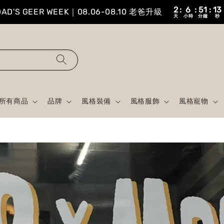
行軍帳床組最高10%OFF｜買床贈P40床毯
所有商品
品牌
風格裝備
風格服飾
風格寵物