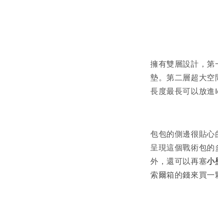
擁有雙層設計，第
墊。第二層超大空
長度最長可以放進I
包包的側邊很貼心
呈現這個戰術包的
外，還可以再塞
小
索爾箱的錢來買一