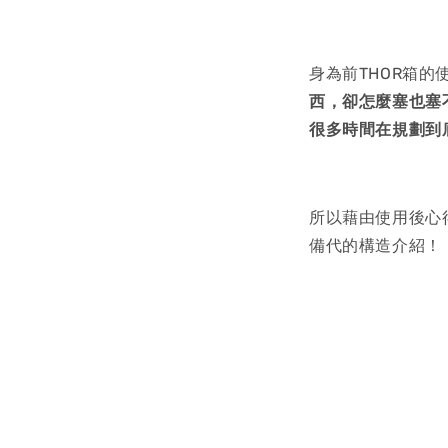
身為前THOR箱
西，卻怎麼塞也塞
很多時間在規劃到
所以藉由使用後心
備代的構造介紹！