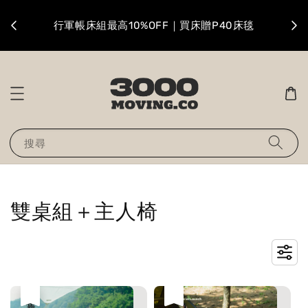
升級
行軍帳床組最高10%OFF｜買床贈P40床毯
搜尋
雙桌組＋主人椅
售完
售完