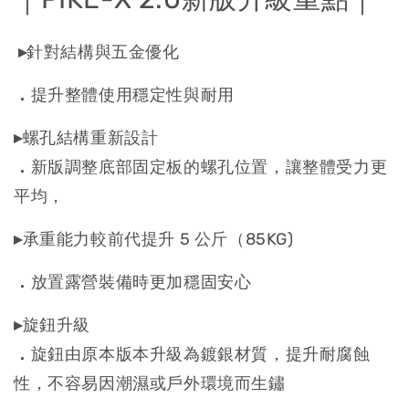
▸
針對結構與五金優化
．
提升整體使用穩定性與耐用
▸
螺孔結構重新設計
．
新版調整底部固定板的螺孔位置，讓整體受力更
平均，
▸
承重能力較前代提升 5 公斤（85KG)
．
放置露營裝備時更加穩固安心
▸
旋鈕升級
．
旋鈕由原本版本升級為鍍銀材質，提升耐腐蝕
性，不容易因潮濕或戶外環境而生鏽