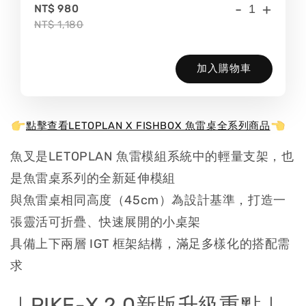
-
+
NT$ 980
NT$ 1,180
加入購物車
點擊查看LETOPLAN X FISHBOX 魚雷桌全系列商品
魚叉是LETOPLAN 魚雷模組系統中的輕量支架，也
是魚雷桌系列的全新延伸模組
與魚雷桌相同高度（45cm）為設計基準，打造一
張靈活可折疊、快速展開的小桌架
具備上下兩層 IGT 框架結構，滿足多樣化的搭配需
求
｜PIKE-X 2.0新版升級重點｜