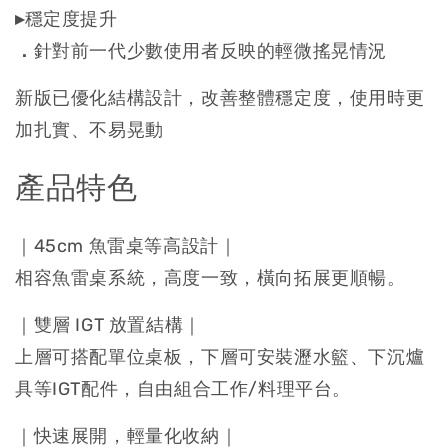
▸
穩定度提升
．
針對前一代少數使用者反映的輕微搖晃情況
新版已優化結構設計，改善整體穩定度，使用時更
加扎實、不易晃動
產品特色
｜45cm 魚雷桌等高設計｜
相容魚雷桌系統，高度一致，橫向拓展更順暢。
｜雙層 IGT 放置結構｜
上層可搭配單位桌板，下層可安裝瀝水籃、下沉爐
具等IGT配件，自由組合工作/料理平台。
｜快速展開，輕量化收納｜