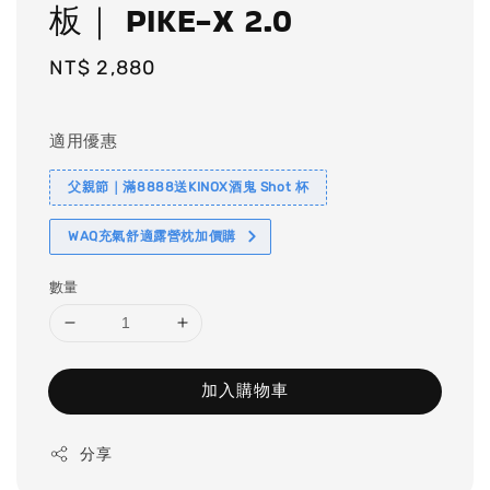
板｜ PIKE-X 2.0
Regular
NT$ 2,880
price
適用優惠
父親節｜滿8888送KINOX酒鬼 Shot 杯
WAQ充氣舒適露營枕加價購
數量
加入購物車
分享