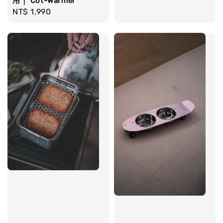
用｜ Cot-Warmer
price
Regular
NT$ 1,990
price