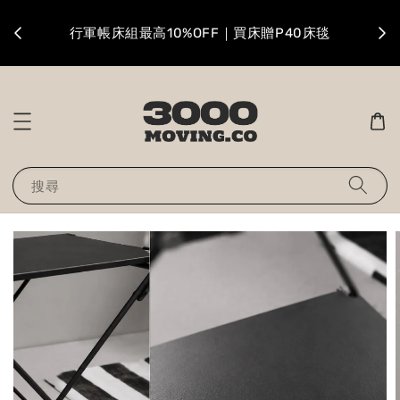
升級
行軍帳床組最高10%OFF｜買床贈P40床毯
搜尋