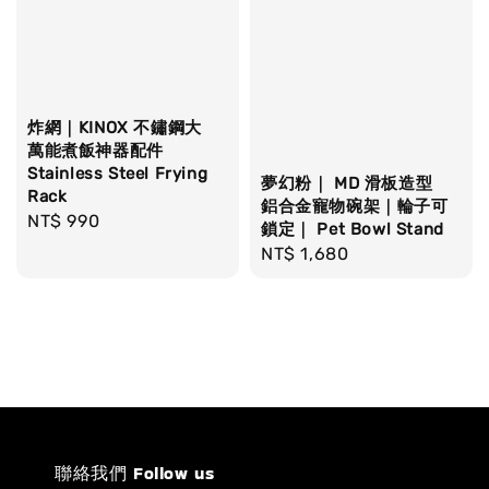
炸網｜KINOX 不鏽鋼大
萬能煮飯神器配件
Stainless Steel Frying
夢幻粉｜ MD 滑板造型
Rack
鋁合金寵物碗架｜輪子可
Regular
NT$ 990
鎖定｜ Pet Bowl Stand
price
Regular
NT$ 1,680
price
聯絡我們 Follow us