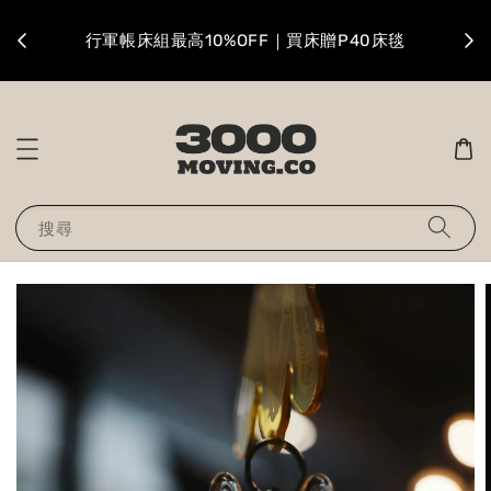
升級
行軍帳床組最高10%OFF｜買床贈P40床毯
搜尋