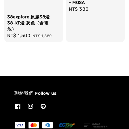
- MOSA
Regular
NT$ 380
price
38explore 原廠38燈
38-kT燈 灰色（含電
池）
Sale
NT$ 1,500
Regular
NT$ 1,880
price
price
聯絡我們 Follow us