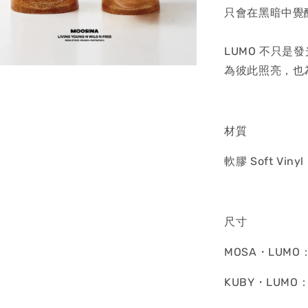
只會在黑暗中覺
LUMO 不只是
為彼此照亮，也
材質
軟膠 Soft Vinyl
尺寸
MOSA・LUMO：
KUBY・LUMO：