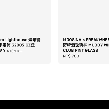
ero Lighthouse 燈塔營
MOOSINA × FREAKWHE
手電筒 32005 GZ燈
野啤酒玻璃杯 MUDDY WI
CLUB PINT GLASS
080
Regular
NT$ 1,180
Regular
NT$ 780
price
price