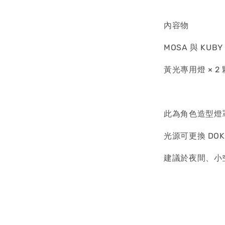
內容物
MOSA 與 KU
黃光專用燈 × 2 
此為角色造型燈
光源可更換 DOK
建議於夜間、小