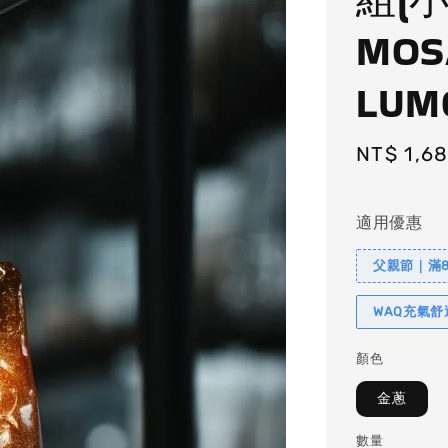
MOS
LUM
Regular
NT$ 1,6
price
適用優惠
父親節｜滿88
WAQ充氣
顏色
金蔥
數量