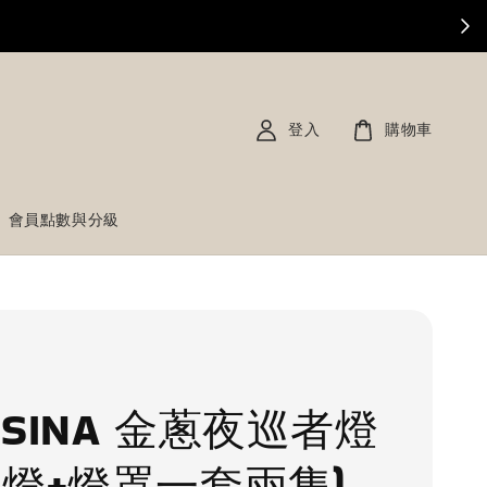
登入
購物車
會員點數與分級
OSINA 金蔥夜巡者燈
小燈+燈罩一套兩隻)