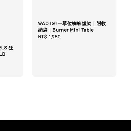
WAQ IGT一單位蜘蛛爐架｜附收
納袋｜Burner Mini Table
Regular
NT$ 1,980
price
ELS 狂
LD