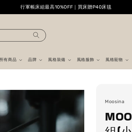
行軍帳床組最高10%OFF｜買床贈P40床毯
所有商品
品牌
風格裝備
風格服飾
風格寵物
Moosina
MO
組(