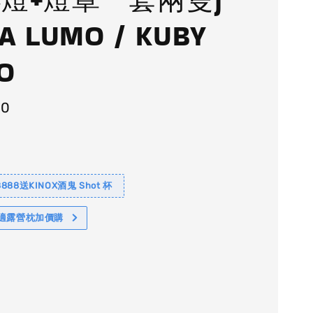
A LUMO / KUBY
O
80
88送KINOX酒鬼 Shot 杯
舒適露營枕加價購