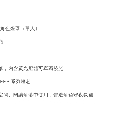
BY 角色燈罩（單入）
顆
罩，內含黃光燈體可單獨發光
EEP 系列燈芯
空間、閱讀角落中使用，營造角色守夜氛圍