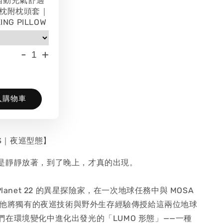
 自動充氣舒適
枕附枕頭套｜
ING PILLOW
-
+
入購物車
IES｜夜巡型態】
是靜靜放著，到了晚上，才真的出現。
Planet 22 的異星探險家，在一次地球任務中與 MOSA
相遇。他將獨有的夜巡技術與野外生存經驗傳授給這兩位地球
們在環境變化中進化出發光的「LUMO 形態」——一種