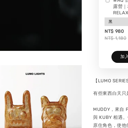
WAQ
露營｜
RELAX
NT$ 980
NT$ 1,180
加
【LUMO SER
有些東西白天只
MUDDY，來自 
與 KUBY 
原住角色，使他