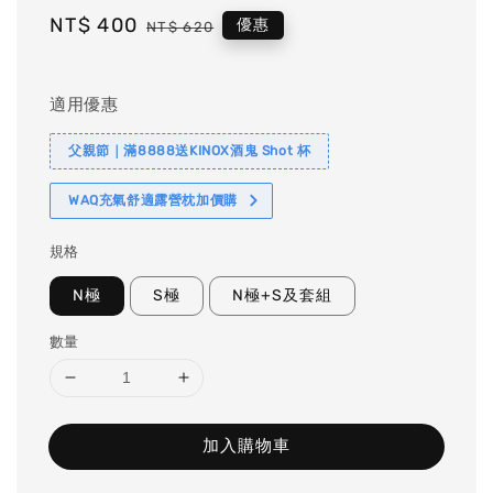
Sale
NT$ 400
Regular
優惠
NT$ 620
price
price
適用優惠
父親節｜滿8888送KINOX酒鬼 Shot 杯
WAQ充氣舒適露營枕加價購
規格
N極
S極
N極+S及套組
數量
加入購物車