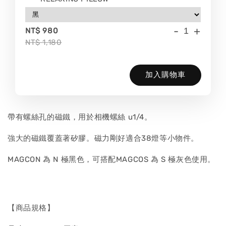
-
+
NT$ 980
NT$ 1,180
加入購物車
帶有螺絲孔的磁鐵，用於相機螺絲 u1/4。
強大的磁鐵覆蓋著矽膠。磁力剛好適合38燈等小物件。
MAGCON 為 N 極黑色，可搭配MAGCOS 為 S 極灰色使用。
【商品規格】