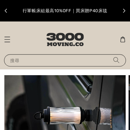
升級
行軍帳床組最高10%OFF｜買床贈P40床毯
搜尋