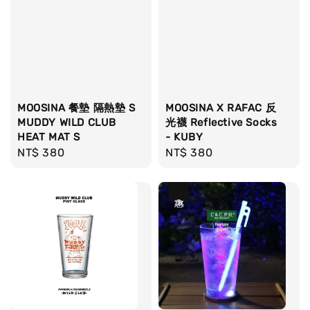
MOOSINA 餐墊 隔熱墊 S
MOOSINA X RAFAC 反
MUDDY WILD CLUB
光襪 Reflective Socks
HEAT MAT S
- KUBY
Regular
NT$ 380
Regular
NT$ 380
price
price
優惠