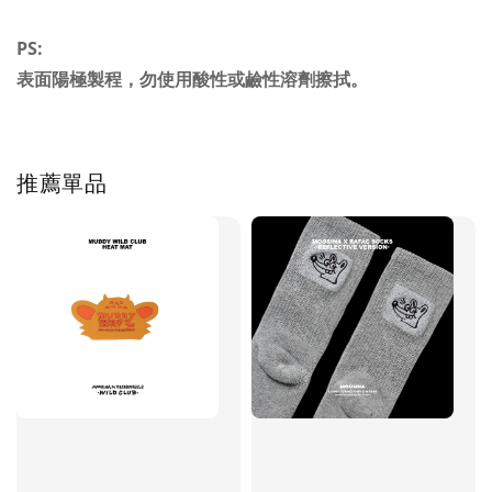
PS:
表面陽極製程，勿使用酸性或鹼性溶劑擦拭。
推薦單品