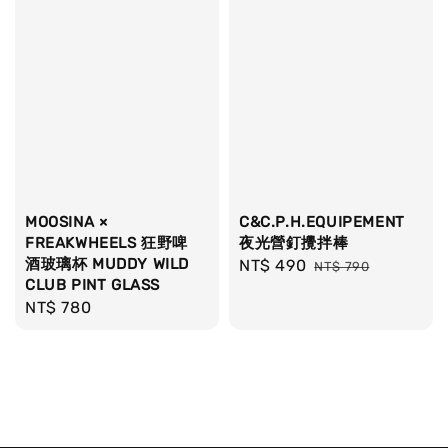
MOOSINA ×
C&C.P.H.EQUIPEMENT
FREAKWHEELS 狂野啤
夜光營釘攪拌棒
酒玻璃杯 MUDDY WILD
Sale
NT$ 490
Regular
NT$ 790
CLUB PINT GLASS
price
price
Regular
NT$ 780
price