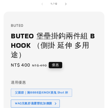
1
/
12
BUTEO
BUTEO 堡壘掛鈎兩件組 B
HOOK （側掛 延伸 多用
途）
Sale
NT$ 400
Regular
優惠
NT$ 490
price
price
適用優惠
父親節｜滿8888送KINOX酒鬼 Shot 杯
WAQ充氣舒適露營枕加價購