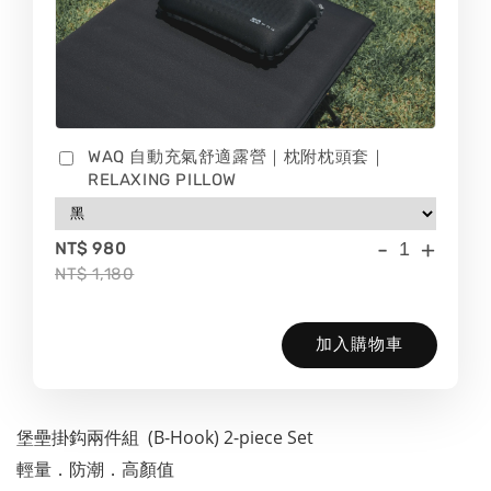
WAQ 自動充氣舒適露營｜枕附枕頭套｜
RELAXING PILLOW
-
+
NT$ 980
NT$ 1,180
加入購物車
堡壘掛鈎兩件組  (B-Hook) 2-piece Set
輕量．防潮．高顏值