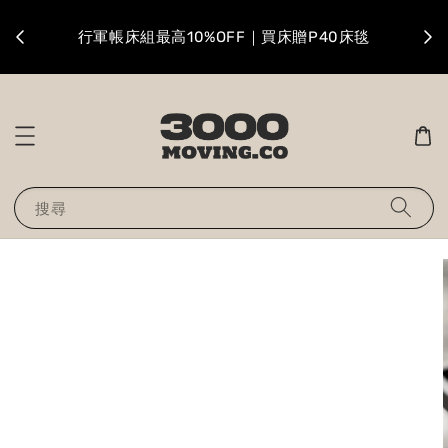
升級
行軍帳床組最高10%OFF｜買床贈P40床毯
搜尋