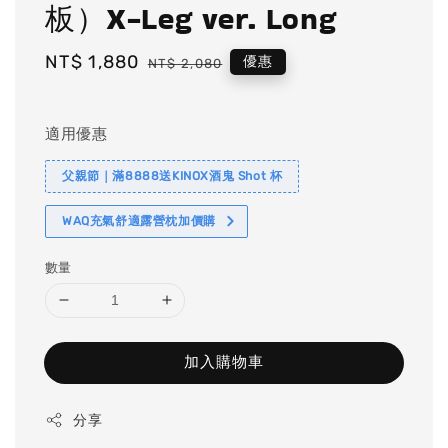
板）X-Leg ver. Long
Sale
NT$ 1,880
Regular
優惠
NT$ 2,080
price
price
適用優惠
父親節｜滿8888送KINOX酒鬼 Shot 杯
WAQ充氣舒適露營枕加價購
數量
加入購物車
分享