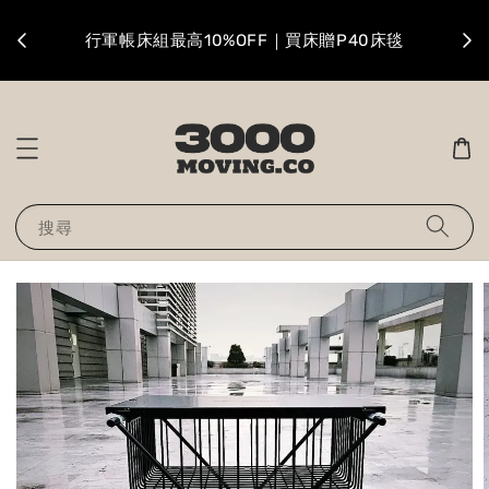
升級
行軍帳床組最高10%OFF｜買床贈P40床毯
搜尋