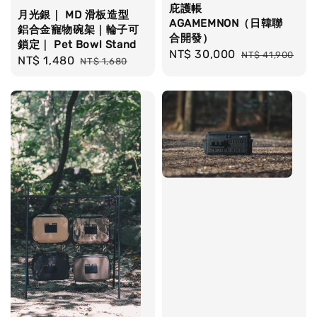
庇護帳
月光銀｜ MD 滑板造型
AGAMEMNON（日韓聯
鋁合金寵物碗架｜輪子可
合開發）
鎖定｜ Pet Bowl Stand
Sale
NT$ 30,000
Regular
NT$ 41,900
Sale
NT$ 1,480
Regular
NT$ 1,680
price
price
price
price