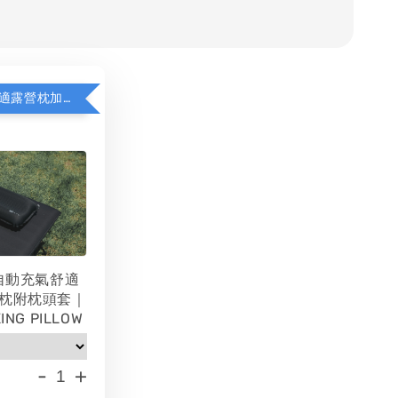
WAQ充氣舒適露營枕加價購
 自動充氣舒適
枕附枕頭套｜
ING PILLOW
-
+