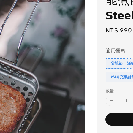
Stee
Regular
NT$ 990
price
適用優惠
父親節｜滿88
WAQ充氣
數量