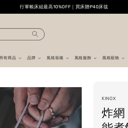
行軍帳床組最高10%OFF｜買床贈P40床毯
所有商品
品牌
風格裝備
風格服飾
風格寵物
KINOX
炸網
能煮飯