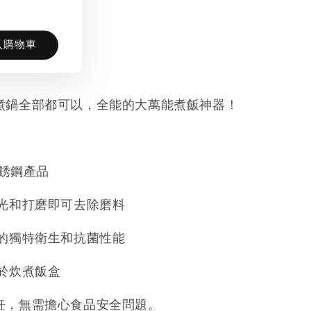
入購物車
煮鍋全部都可以，全能的大萬能煮飯神器！
不銹鋼產品
拋光和打磨即可去除磨料
鋼的獨特衛生和抗菌性能
納於炊煮飯盒
飪，無需擔心食品安全問題。