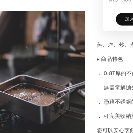
加
蒸、炸、炒、
▸ 商品特色
． 0.8T厚的
． 無需電解
． 憑藉不銹
． 可完美收
您可以安心烹