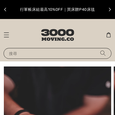
升級
行軍帳床組最高10%OFF｜買床贈P40床毯
搜尋