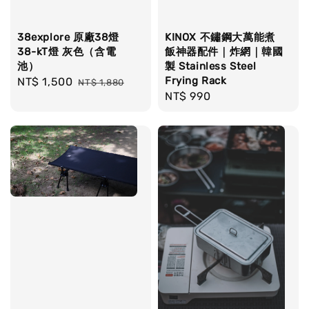
38explore 原廠38燈
KINOX 不鏽鋼大萬能煮
38-kT燈 灰色（含電
飯神器配件｜炸網｜韓國
池）
製 Stainless Steel
Frying Rack
Sale
NT$ 1,500
Regular
NT$ 1,880
Regular
NT$ 990
price
price
price