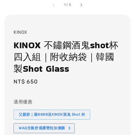
1
/
3
KINOX
KINOX 不鏽鋼酒鬼shot杯
四入組｜附收納袋｜韓國
製Shot Glass
Regular
NT$ 650
price
適用優惠
父親節｜滿8888送KINOX酒鬼 Shot 杯
WAQ充氣舒適露營枕加價購