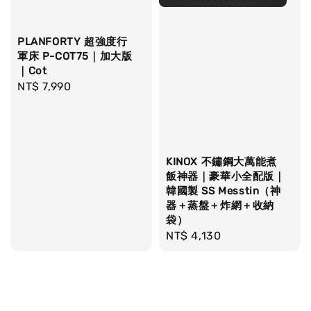
PLANFORTY 超強度行
軍床 P-COT75｜加大版
｜Cot
Regular
NT$ 7,990
price
KINOX 不鏽鋼大萬能煮
飯神器｜豪華小全配版｜
韓國製 SS Messtin（神
器＋蒸盤＋炸網＋收納
袋）
Regular
NT$ 4,130
price