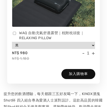
WAQ 自動充氣舒適露營｜枕附枕頭套｜
RELAXING PILLOW
-
+
NT$ 980
NT$ 1,180
加入購物車
提升您的飲酒體驗，每天都跟三五好友喝一下，KINOX酒鬼
Shot杯 四入組合專為愛酒人士派對設計。這款高品質的韓國
製Shot杯組合不僅美觀實用，還附帶收納袋，歡迎帶去朋友