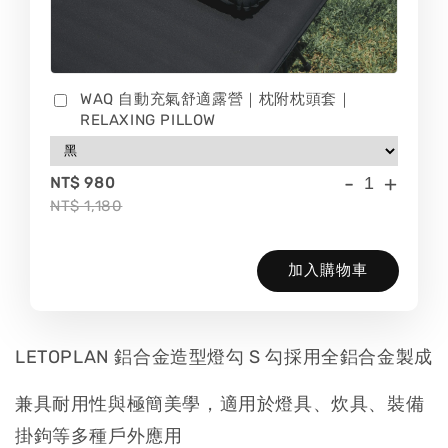
WAQ 自動充氣舒適露營｜枕附枕頭套｜
RELAXING PILLOW
-
+
NT$ 980
NT$ 1,180
加入購物車
LETOPLAN 鋁合金造型燈勾 S 勾採用全鋁合金製成
兼具耐用性與極簡美學，適用於燈具、炊具、裝備
掛鉤等多種戶外應用