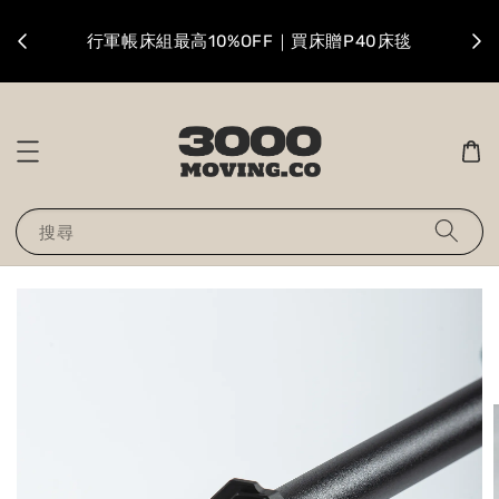
升級
行軍帳床組最高10%OFF｜買床贈P40床毯
搜尋