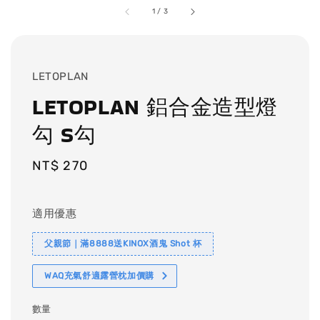
1
/
3
LETOPLAN
LETOPLAN 鋁合金造型燈
勾 S勾
Regular
NT$ 270
price
適用優惠
父親節｜滿8888送KINOX酒鬼 Shot 杯
WAQ充氣舒適露營枕加價購
數量