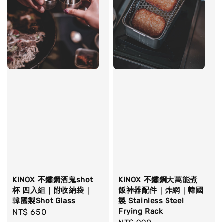
KINOX 不鏽鋼酒鬼shot
KINOX 不鏽鋼大萬能煮
杯 四入組｜附收納袋｜
飯神器配件｜炸網｜韓國
韓國製Shot Glass
製 Stainless Steel
Frying Rack
Regular
NT$ 650