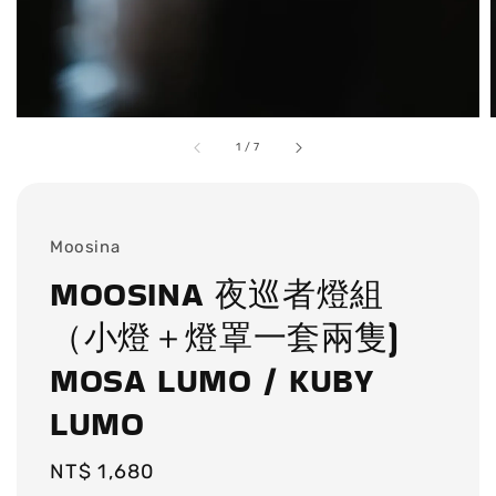
1
/
7
Moosina
MOOSINA 夜巡者燈組
（小燈＋燈罩一套兩隻)
MOSA LUMO / KUBY
LUMO
Regular
NT$ 1,680