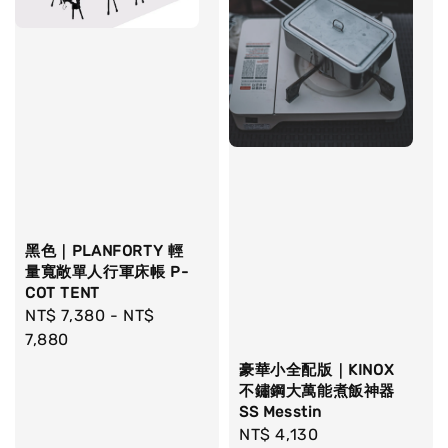
黑色｜PLANFORTY 輕
量寬敞單人行軍床帳 P-
COT TENT
Regular
NT$ 7,380
-
NT$
price
7,880
豪華小全配版｜KINOX
不鏽鋼大萬能煮飯神器
SS Messtin
Regular
NT$ 4,130