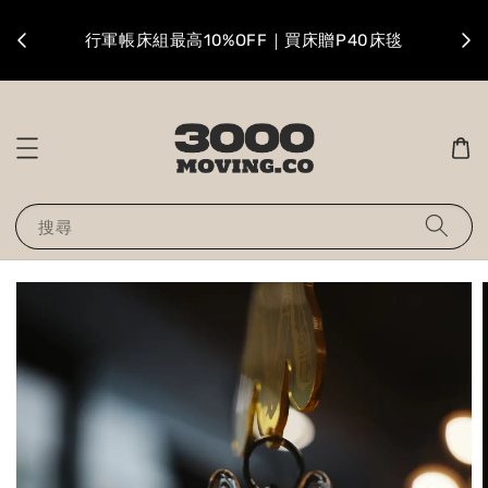
升級
行軍帳床組最高10%OFF｜買床贈P40床毯
搜尋