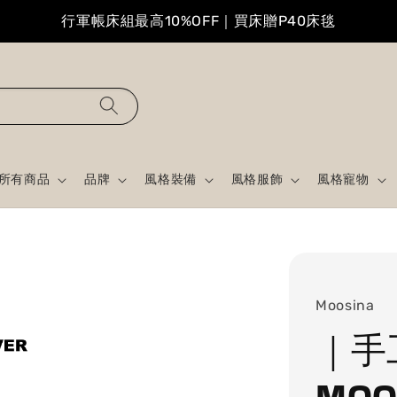
行軍帳床組最高10%OFF｜買床贈P40床毯
所有商品
品牌
風格裝備
風格服飾
風格寵物
Moosina
｜手
MOO