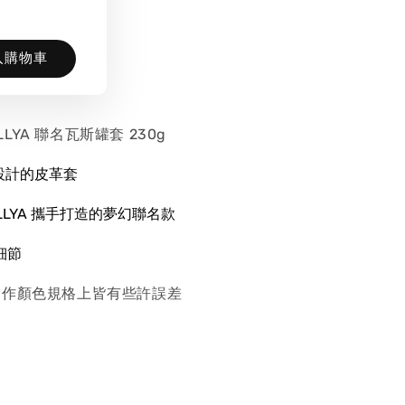
入購物車
ELLYA 聯名瓦斯罐套 230g
設計的皮革套
LLYA
攜手打造的夢幻聯名款
細節
製作顏色規格上皆有些許誤差