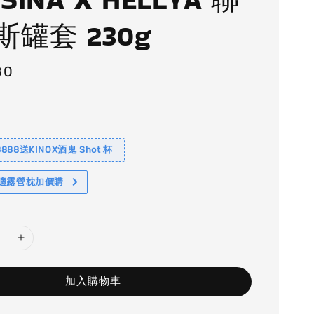
斯罐套 230g
80
88送KINOX酒鬼 Shot 杯
舒適露營枕加價購
加入購物車