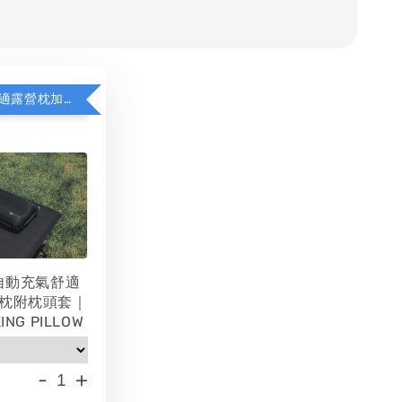
WAQ充氣舒適露營枕加價購
 自動充氣舒適
枕附枕頭套｜
ING PILLOW
-
+