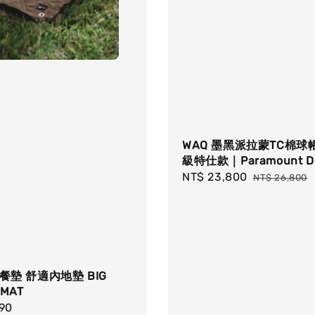
WAQ 墨黑派拉蒙TC棉球
級特仕款｜Paramount D
Sale
NT$ 23,800
Regular
NT$ 26,800
price
price
野餐墊 舒適內地墊 BIG
 MAT
r
990