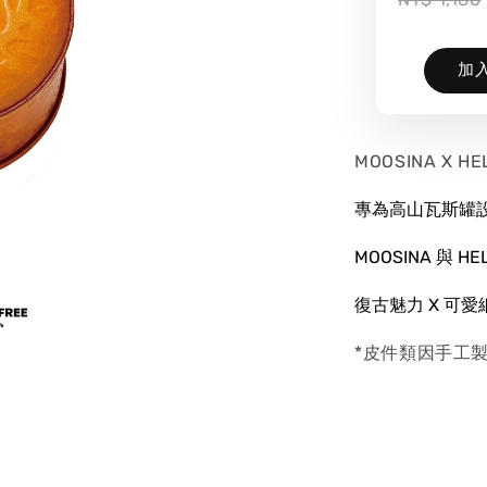
加
MOOSINA X H
專為高山瓦斯罐
MOOSINA
與
HE
復古魅力 X 可愛
*皮件類因手工