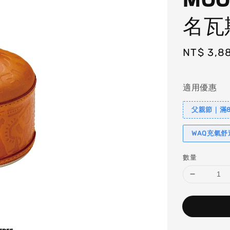
名瓦
Regular
NT$ 3,8
price
適用優惠
父親節｜滿88
WAQ充氣
數量