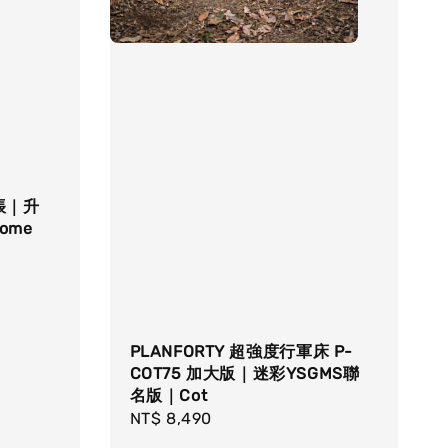
帳｜升
ome
PLANFORTY 超強度行軍床 P-
COT75 加大版｜迷彩YSGMS聯
名版｜Cot
Regular
NT$ 8,490
price