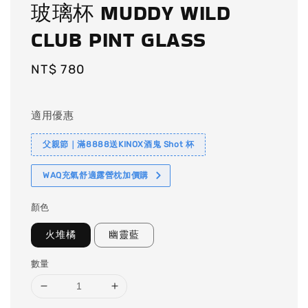
玻璃杯 MUDDY WILD
CLUB PINT GLASS
Regular
NT$ 780
price
適用優惠
父親節｜滿8888送KINOX酒鬼 Shot 杯
WAQ充氣舒適露營枕加價購
顏色
火堆橘
幽靈藍
數量