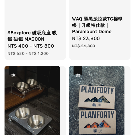
WAQ 墨黑派拉蒙TC棉球
帳｜升級特仕款｜
Paramount Dome
38explore 磁吸底座 吸
Sale
NT$ 23,800
Regular
鐵 磁鐵 MAGCON
price
price
Sale
NT$ 400
-
NT$ 800
Regular
NT$ 26,800
price
price
NT$ 620
-
NT$ 1,200
優惠
優惠