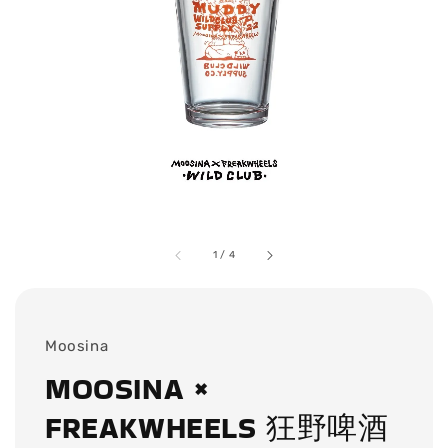
1
/
4
Moosina
MOOSINA ×
FREAKWHEELS 狂野啤酒