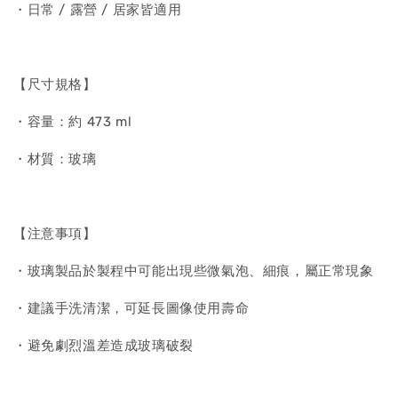
・日常 / 露營 / 居家皆適用
【尺寸規格】
・容量：約 473 ml
・材質：玻璃
【注意事項】
・玻璃製品於製程中可能出現些微氣泡、細痕，屬正常現象
・建議手洗清潔，可延長圖像使用壽命
・避免劇烈溫差造成玻璃破裂