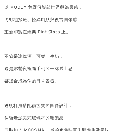
以 MUDDY 荒野俱樂部世界觀為靈感，
將野地探險、怪異幽默與復古圖像感
重新印製在經典 Pint Glass 上。
不管是冰啤酒、可樂、牛奶，
還是露營夜裡隨手倒的一杯威士忌，
都適合成為你的日常容器。
透明杯身搭配前後雙面圖像設計，
保留老派美式玻璃杯的粗獷感，
同時加入 MOOSINA 一貫的角色語言與野性生活氣味。