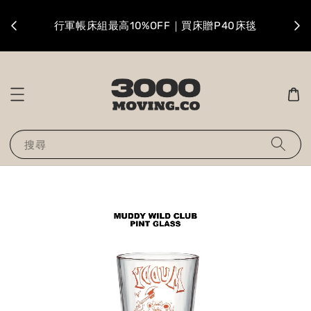
升級
行軍帳床組最高10%OFF｜買床贈P40床毯
搜尋