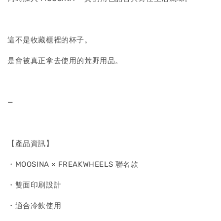
這不是收藏櫃裡的杯子。
是會被真正拿去使用的荒野用品。
—
【產品資訊】
・MOOSINA × FREAKWHEELS 聯名款
・雙面印刷設計
・適合冷飲使用