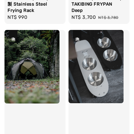
製 Stainless Steel
TAKIBING FRYPAN
Frying Rack
Deep
Regular
NT$ 990
Sale
NT$ 3,700
Regular
NT$ 3,780
price
price
price
優惠
優惠