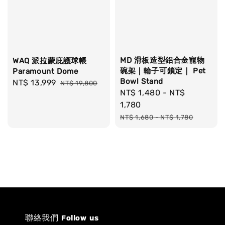
MD 滑板造型鋁合金寵物
WAQ 派拉蒙庇護球帳
碗架｜輪子可鎖定｜ Pet
Paramount Dome
Bowl Stand
Sale
NT$ 13,999
Regular
NT$ 19,800
Sale
NT$ 1,480
-
NT$
price
price
price
1,780
Regular
NT$ 1,680
-
NT$ 1,780
price
聯絡我們 Follow us