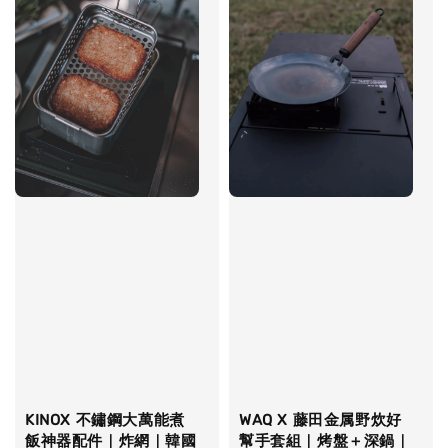
KINOX 不鏽鋼大萬能煮
WAQ X 藤田金属野炊好
飯神器配件｜炸網｜韓國
幫手套組｜烤盤＋深鍋｜