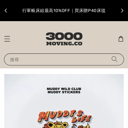
升級
行軍帳床組最高10%OFF｜買床贈P40床毯
搜尋