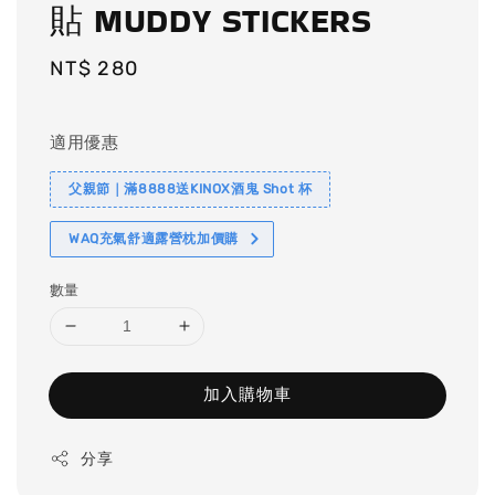
貼 MUDDY STICKERS
Regular
NT$ 280
price
適用優惠
父親節｜滿8888送KINOX酒鬼 Shot 杯
WAQ充氣舒適露營枕加價購
數量
加入購物車
分享