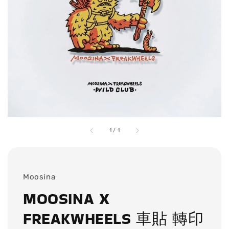
1
/
1
Moosina
MOOSINA X
FREAKWHEELS 車貼 轉印