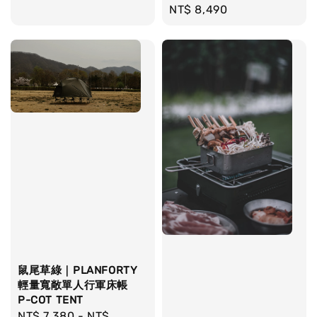
Regular
NT$ 8,490
price
鼠尾草綠｜PLANFORTY
輕量寬敞單人行軍床帳
P-COT TENT
Regular
NT$ 7,380
-
NT$