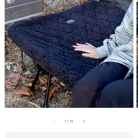
1
/
12