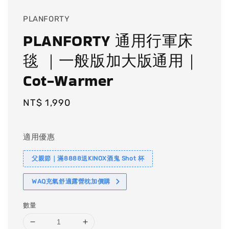
PLANFORTY
PLANFORTY 通用行軍床
毯 ｜一般版加大版通用｜
Cot-Warmer
Regular
NT$ 1,990
price
適用優惠
父親節｜滿8888送KINOX酒鬼 Shot 杯
WAQ充氣舒適露營枕加價購
數量