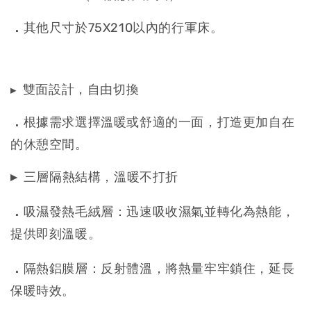
．
其他尺寸於75X210以內的行軍床。
雙面設計，自由切換
▸
．
根據需求選擇溫暖或舒適的一面，打造更加自在
的休憩空間。
▸
三層隔熱結構，溫暖不打折
．
吸濕發熱毛絨層：迅速吸收濕氣並轉化為熱能，
提供即刻溫暖。
．
隔熱鋁膜層：反射體溫，將熱量牢牢鎖住，延長
保暖時效。