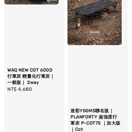
WAQ NEW COT 600D
行軍床 輕量化行軍床｜
一般版｜ 2way
Regular
NT$ 4,680
price
迷彩YSGMS聯名版｜
PLANFORTY 超強度行
軍床 P-COT75 ｜加大版
｜Cot