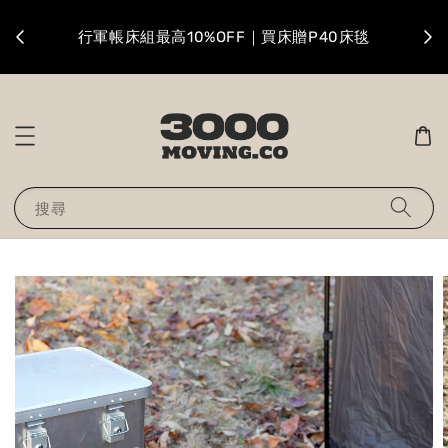
升級
行軍帳床組最高10%OFF｜買床贈P40床毯
搜尋