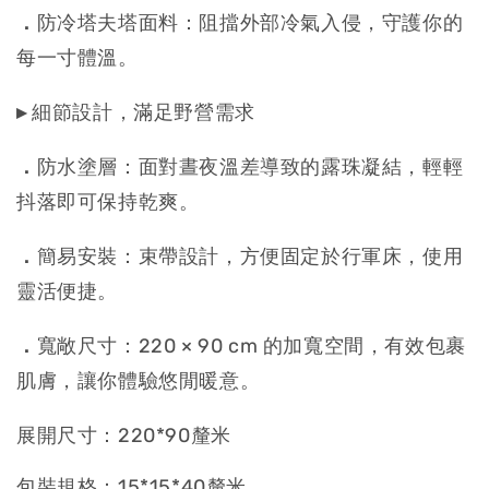
．
防冷塔夫塔面料：阻擋外部冷氣入侵，守護你的
每一寸體溫。
▸
細節設計，滿足野營需求
．
防水塗層：面對晝夜溫差導致的露珠凝結，輕輕
抖落即可保持乾爽。
．
簡易安裝：束帶設計，方便固定於行軍床，使用
靈活便捷。
．
寬敞尺寸：220 × 90 cm 的加寬空間，有效包裹
肌膚，讓你體驗悠閒暖意。
展開尺寸：220*90釐米
包裝規格：15*15*40釐米