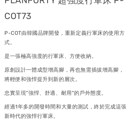
PLANFORTY 超強度行軍床 P-
COT73
P-COT由韓國品牌開發，重新定義行軍床的使用方
式。
是一張極高強度的行軍床、方便收納。
WAQ 自動充氣舒適露營｜枕附枕頭套｜
RELAXING PILLOW
原創設計一體成型增高腳，再也無需插拔增高腳，
將輕便和強悍提升到新的層次。
-
+
NT$ 980
NT$ 1,180
忠實呈現"強悍、舒適、耐用"的戶外態度。
經過1年多的開發時間和大量的測試，終於完成這張
加入購物車
新時代的強悍行軍床。