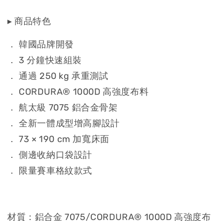
PLANFORTY行軍床帳一般組
瀏覽全部
▸ 商品特色
． 韓國品牌開發
． 3 分鐘快速組裝
． 通過 250 kg 承重測試
． CORDURA® 1000D 高強度布料
鼠尾草綠｜
PLANFORTY 輕量寬
． 航太級 7075 鋁合金骨架
黑色｜
敞單人行軍床帳 P-
． 全新一體成型增高腳設計
PLANFORTY 輕量
COT TENT
寬敞單人行軍床帳
． 73 × 190 cm 加寬床面
P-COT TENT
． 側邊收納口袋設計
-
+
-
+
NT$ 6,662
NT$ 6,662
． 限量賽車格紋款式
NT$ 7,380
NT$ 7,380
加入購物車
材質：鋁合金 7075/CORDURA® 1000D 高強度布