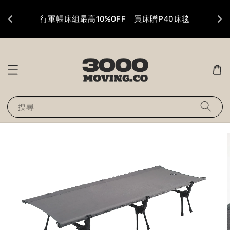
升級
行軍帳床組最高10%OFF｜買床贈P40床毯
搜尋