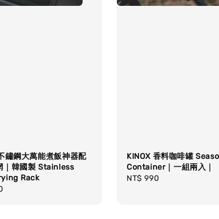
X 不鏽鋼大萬能煮飯神器配
KINOX 香料咖啡罐 Seaso
韓國製 Stainless
Container｜一組兩入｜
rying Rack
Regular
NT$ 990
r
0
price