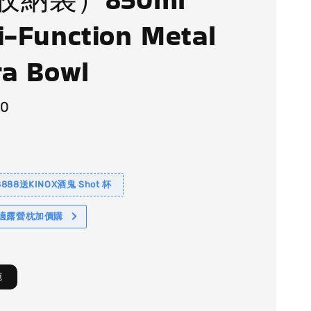
i-Function Metal
ra Bowl
90
88送KINOX酒鬼 Shot 杯
舒適露營枕加價購
碗