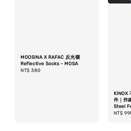
MOOSINA X RAFAC 反光襪
Reflective Socks - MOSA
Regular
NT$ 380
price
KINO
件｜炸網｜
Steel F
Regula
NT$ 99
price