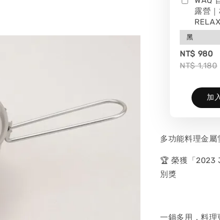
WAQ
露營｜
RELAX
NT$ 980
NT$ 1,180
加
多功能料理金屬雪
🏆 榮獲「2023 J
別獎
一鍋多用，料理