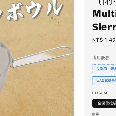
Mult
Sier
Regular
NT$ 1,4
price
適用優惠
父親節｜滿88
WAQ充氣
PTYGRACE
金屬雪拉
數量