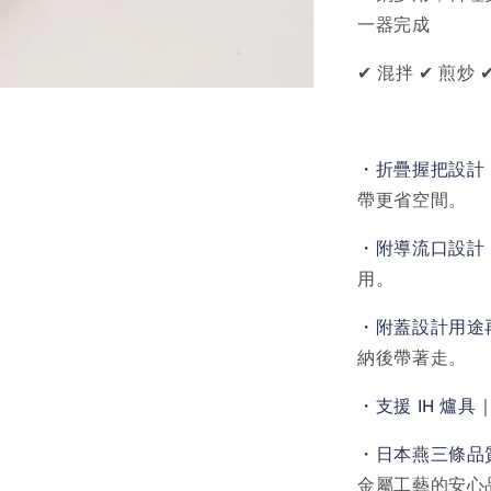
一器完成
✔ 混拌 ✔ 煎炒 
・折疊握把設計
帶更省空間。
・附導流口設計
用。
・附蓋設計用途
納後帶著走。
・支援 IH 爐具
・日本燕三條品
金屬工藝的安心