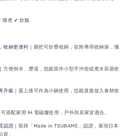
✔ 燉煮 ✔ 炊飯
，收納更便利｜
握把可折疊收納，並附專用收納袋，攜
｜
方便倒水、瀝湯，也能當作小型手沖壺或煮水容器使
再升級｜
蓋上後可作為小鍋使用，也能直接放入食材收
｜
可搭配家用 IH 電磁爐使用，戶外與居家皆適合。
質認證｜
取得「Made in TSUBAME」認證，展現日本
品質。