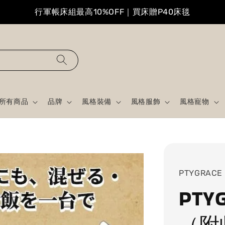
行軍帳床組最高10%OFF｜買床贈P40床毯
所有商品
品牌
風格裝備
風格服飾
風格寵物
PTYGRACE
PTY
（附