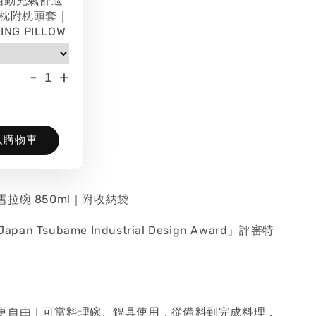
 自動充氣舒適
枕附枕頭套｜
ING PILLOW
-
+
入購物車
拉碗 850ml｜附收納袋
apan Tsubame Industrial Design Award」評審特
更自由｜可當料理碗、鍋具使用，從備料到完成料理，