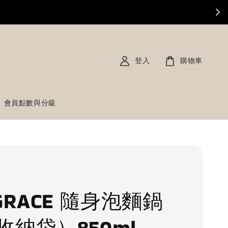
登入
購物車
會員點數與分級
GRACE 隨身泡麵鍋
收納袋）850ml