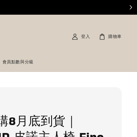
登入
購物車
會員點數與分級
購8月底到貨｜
UP 皮諾主人椅 Fino