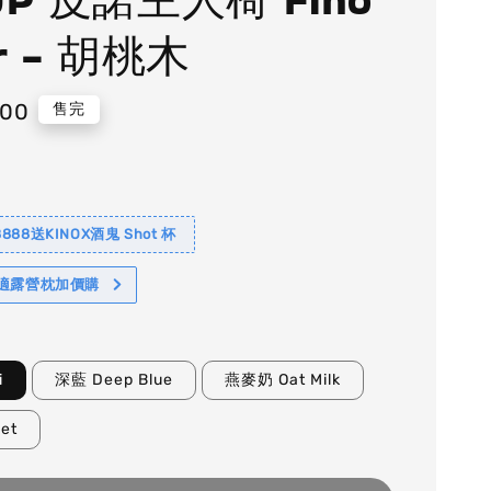
ir - 胡桃木
900
售完
88送KINOX酒鬼 Shot 杯
舒適露營枕加價購
i
深藍 Deep Blue
燕麥奶 Oat Milk
et