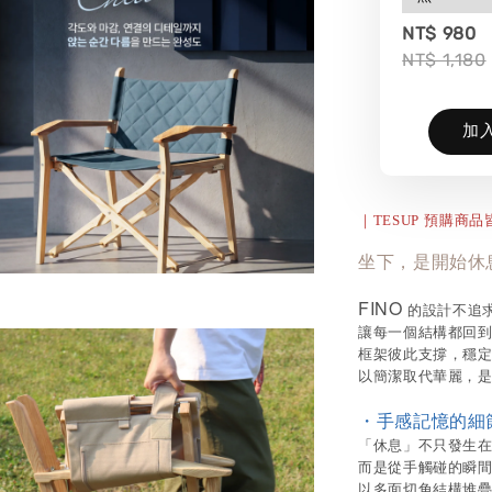
NT$ 980
NT$ 1,180
加
｜TESUP
預購商品
坐下，是開始休
FINO
的設計不追
讓每一個結構都回
框架彼此支撐，穩
以簡潔取代華麗，是
・手感記憶的細
「休息」不只發生
而是從手觸碰的瞬
以多面切角結構堆