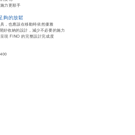
的施力更順手
足夠的放鬆
工具，也應該在移動時依然優雅
式展開好收納的設計，減少不必要的施力
FINO
，呈現
的完整設計完成度
400