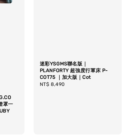
迷彩YSGMS聯名版｜
PLANFORTY 超強度行軍床 P-
COT75 ｜加大版｜Cot
Regular
NT$ 8,490
price
G.CO
燈罩一
KUBY