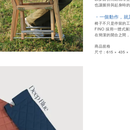
也讓握持與起身時
・一個動作，就
椅子不只是停留的
FINO 採用一體
在簡潔的開合之間
商品規格
尺寸：615 × 435 × 