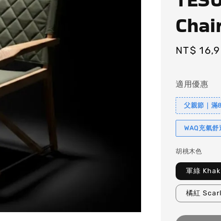
Cha
Regular
NT$ 16,
price
適用優惠
父親節｜滿88
WAQ充氣
胡桃木色
軍綠 Khak
橘紅 Scarl