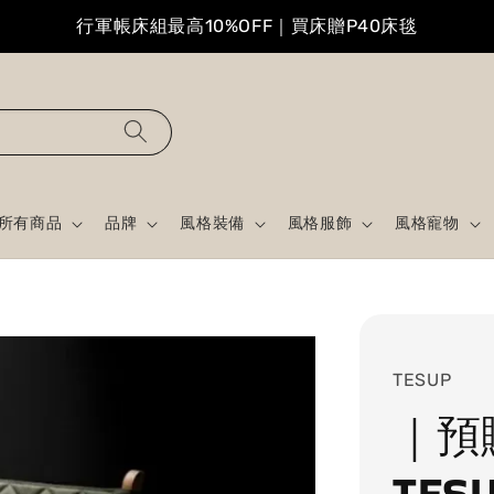
行軍帳床組最高10%OFF｜買床贈P40床毯
所有商品
品牌
風格裝備
風格服飾
風格寵物
TESUP
｜預
TES