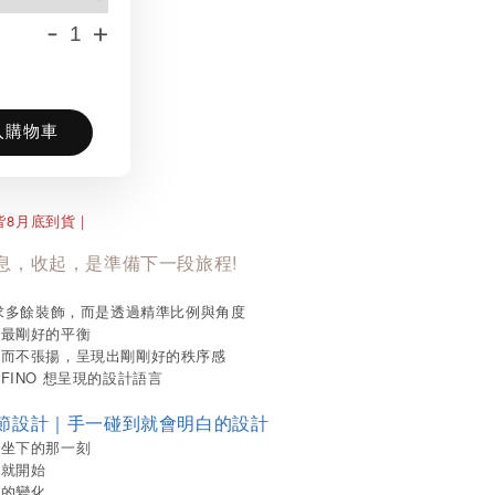
-
+
入購物車
8
皆
月底到貨
｜
息，收起，是準備下一段旅程!
求多餘裝飾，而是透過精準比例與角度
到最剛好的平衡
定而不張揚，呈現出剛剛好的秩序感
FINO 想呈現的設計語言
節設計｜手一碰到就會明白的設計
在坐下的那一刻
間就開始
疊的變化