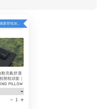
WAQ充氣舒適露營枕加價購
 自動充氣舒適
枕附枕頭套｜
ING PILLOW
-
+