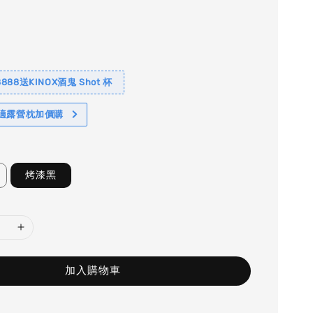
88送KINOX酒鬼 Shot 杯
舒適露營枕加價購
烤漆黑
加入購物車