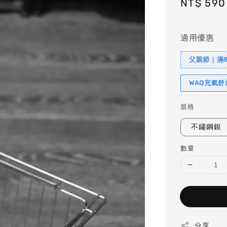
Regular
NT$ 590
price
適用優惠
父親節｜滿88
WAQ充氣
規格
不鏽鋼銀
數量
分享