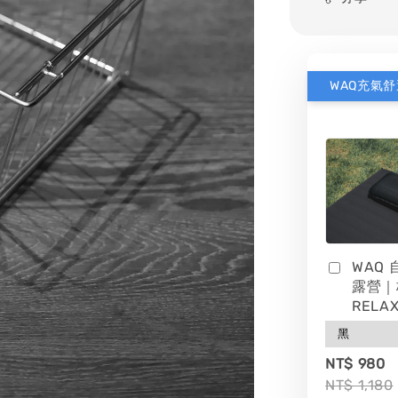
WAQ
露營｜
RELAX
NT$ 980
NT$ 1,180