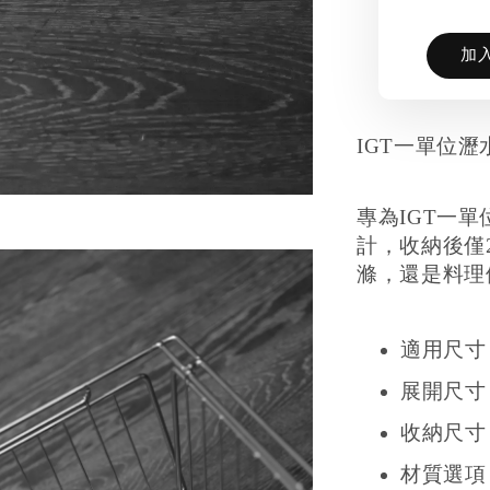
加
IGT一單位
專為IGT一
計，收納後僅
滌，還是料理
適用尺寸
展開尺寸：35
收納尺寸：35
材質選項