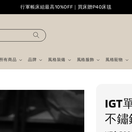
行軍帳床組最高10%OFF｜買床贈P40床毯
所有商品
品牌
風格裝備
風格服飾
風格寵物
IG
不鏽