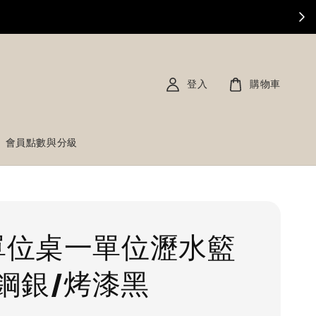
登入
購物車
會員點數與分級
T單位桌一單位瀝水籃
鋼銀/烤漆黑