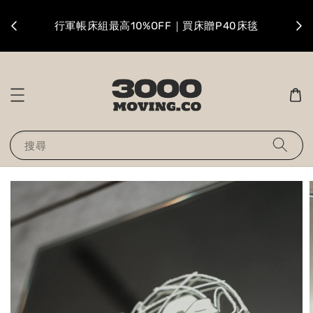
升級
行軍帳床組最高10%OFF｜買床贈P40床毯
搜尋