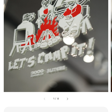
1
/
8