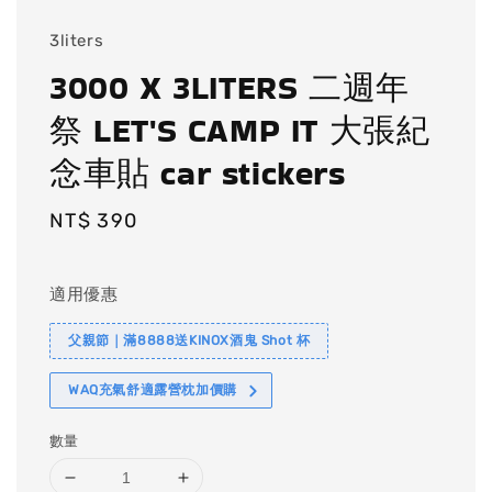
3liters
3000 X 3LITERS 二週年
祭 LET'S CAMP IT 大張紀
念車貼 car stickers
Regular
NT$ 390
price
適用優惠
父親節｜滿8888送KINOX酒鬼 Shot 杯
WAQ充氣舒適露營枕加價購
數量