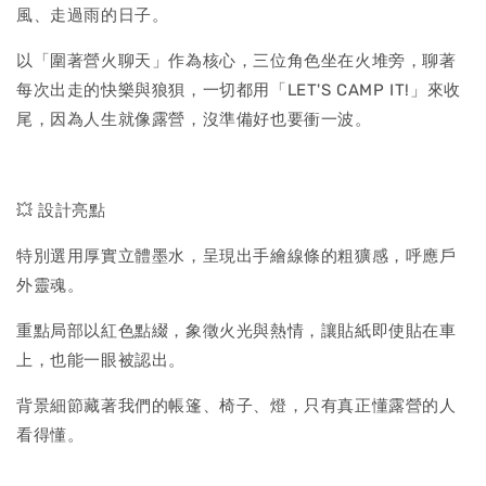
風、走過雨的日子。
以「圍著營火聊天」作為核心，三位角色坐在火堆旁，聊著
每次出走的快樂與狼狽，一切都用「LET'S CAMP IT!」來收
尾，因為人生就像露營，沒準備好也要衝一波。
💥 設計亮點
特別選用厚實立體墨水，呈現出手繪線條的粗獷感，呼應戶
外靈魂。
重點局部以紅色點綴，象徵火光與熱情，讓貼紙即使貼在車
上，也能一眼被認出。
背景細節藏著我們的帳篷、椅子、燈，只有真正懂露營的人
看得懂。