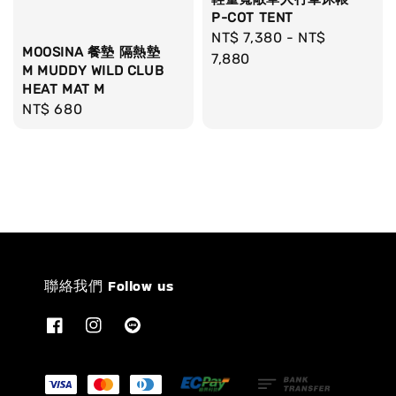
P-COT TENT
Regular
NT$ 7,380
-
NT$
MOOSINA 餐墊 隔熱墊
price
7,880
M MUDDY WILD CLUB
HEAT MAT M
Regular
NT$ 680
price
聯絡我們 Follow us