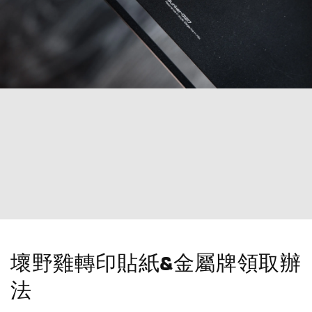
壞野雞轉印貼紙&金屬牌領取辦
法