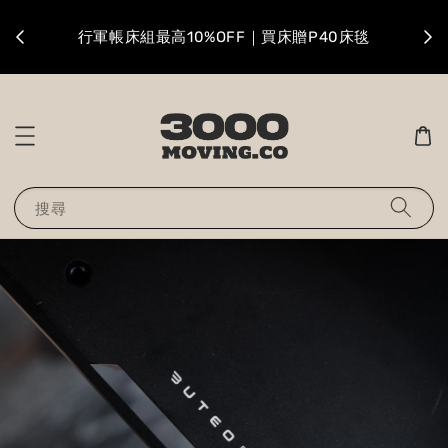
升級
行軍帳床組最高10%OFF｜買床贈P40床毯
搜尋