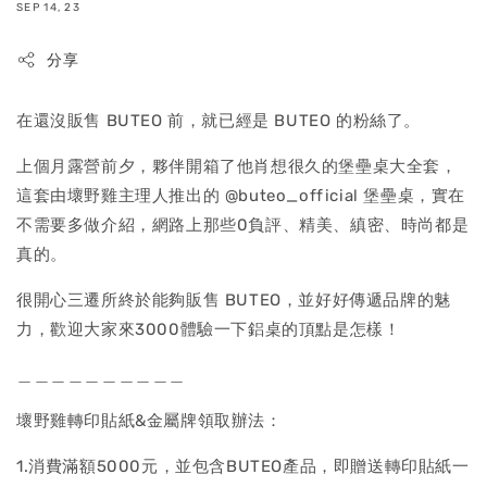
SEP 14, 23
分享
在還沒販售 BUTEO 前，就已經是 BUTEO 的粉絲了。
上個月露營前夕，夥伴開箱了他肖想很久的堡壘桌大全套，
這套由壞野雞主理人推出的 @buteo_official 堡壘桌，實在
不需要多做介紹，網路上那些0負評、精美、縝密、時尚都是
真的。
很開心三遷所終於能夠販售 BUTEO，並好好傳遞品牌的魅
力，歡迎大家來3000體驗一下鋁桌的頂點是怎樣！
＿＿＿＿＿＿＿＿＿＿
壞野雞轉印貼紙&金屬牌領取辦法：
1.消費滿額5000元，並包含BUTEO產品，即贈送轉印貼紙一