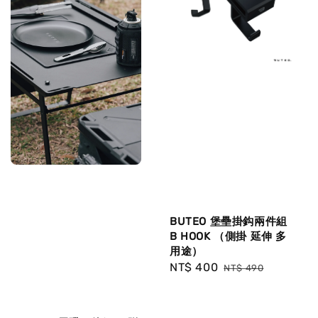
BUTEO 堡壘掛鈎兩件組
B HOOK （側掛 延伸 多
用途）
Sale
NT$ 400
Regular
NT$ 490
price
price